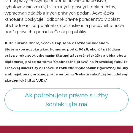
samosprávy. Poskytuje odborné právne poradenstvo,
vyhotovovanie zmlúv, listín a iných právnych dokumentov,
vypracovanie žalôb a iných právnych podaní. Advokátska
kancelária poskytuje i odborné právne poradenstvo v oblasti
obchodného, korporátneho, občianskeho a pracovného práva
podľa právneho poriadku Českej republiky.
JUDr. Zuzana Ondrejovičová zapísaná v zozname vedenom
Slovenskou advokátskou komorou pod č. 6046, ukončila štúdium
práva v roku 2005 vykonaním štátnej záverečnej skúšky a obhajobou
diplomovej práce na tému "Osobnostné práva" na Právnickej fakulte
Trnavkej univerzity v Trnave. V roku 2008 vykonaním rigoróznej skúšky
a obhajobou rigoróznej práce na tému "Nekalá súťaž" jej bol udelený
akademický titul "JUDr."
Ak potrebujete právne služby
kontaktujte ma