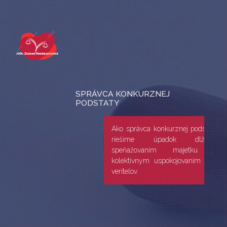
SPRÁVCA KONKURZNEJ
PODSTATY
Ako správca konkurznej podstaty
riešime úpadok dlžníka
speňažovaním majetku a
kolektívnym uspokojovaním jeho
veriteľov.