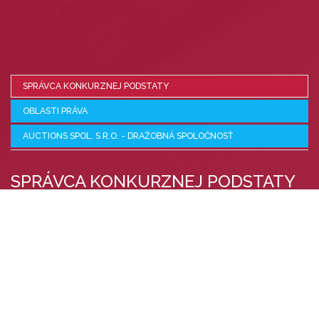
SPRÁVCA KONKURZNEJ PODSTATY
OBLASTI PRÁVA
AUCTIONS SPOL. S R.O. - DRAŽOBNÁ SPOLOČNOSŤ
SPRÁVCA KONKURZNEJ PODSTATY
JUDr. Zuzana Ondrejovičová zapísaná v zozname správcov
konkurzných podstát vedenom Ministerstvom spravodlivosti
Slovenskej republiky pod č. S1657 ako správca konkurznej
podstaty rieši úpadok dlžníka speňažovaním majetku dlžníka a
kolektívnym uspokojovaním jeho veriteľov v zmysle zákona č.
7/2005 Z.z. o konkurze a reštrukturalizácii. Ako správca
konkurznej podstaty poskytuje klientom odborné právne
poradenstvo v prípadoch hroziaceho úpadku dlžníka (fyzickej